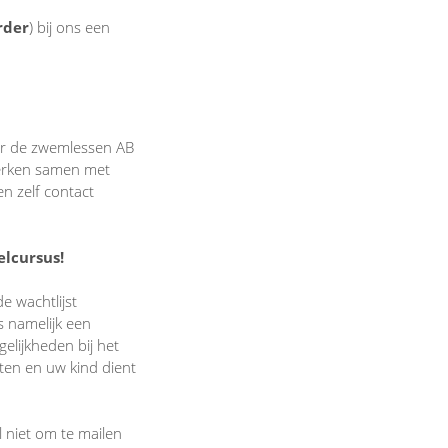
rder
) bij ons een
oor de zwemlessen AB
werken samen met
n zelf contact
elcursus!
e wachtlijst
is namelijk een
elijkheden bij het
ten en uw kind dient
 niet om te mailen