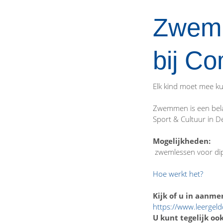
Zwemle
bij C
Elk kind moet mee ku
Zwemmen is een belan
Sport & Cultuur in 
Mogelijkheden:
zwemlessen voor dipl
Hoe werkt het?
Kijk of u in aanme
https://www.leergel
U kunt tegelijk o