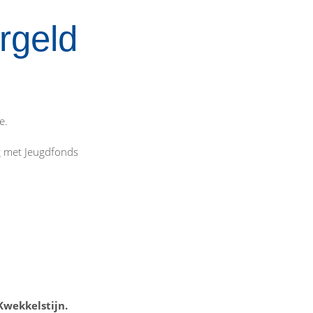
rgeld
e.
ng met Jeugdfonds
Kwekkelstijn.