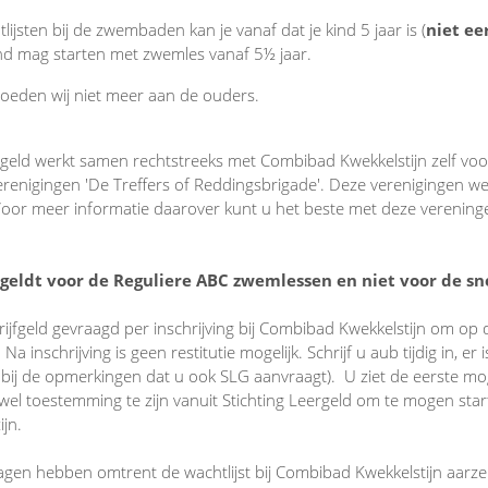
ijsten bij de zwembaden kan je vanaf dat je kind 5 jaar is (
niet ee
ind mag starten met zwemles vanaf 5½ jaar.
rgoeden wij niet meer aan de ouders.
ergeld werkt samen rechtstreeks met Combibad Kwekkelstijn zelf v
Verenigingen 'De Treffers of Reddingsbrigade'. Deze verenigingen 
Voor meer informatie daarover kunt u het beste met deze vereninge
 geldt voor de Reguliere ABC zwemlessen en niet voor de sn
rijfgeld gevraagd per inschrijving bij Combibad Kwekkelstijn om op d
a inschrijving is geen restitutie mogelijk. Schrijf u aub tijdig in, er 
b bij de opmerkingen dat u ook SLG aanvraagt). U ziet de eerste mog
wel toestemming te zijn vanuit Stichting Leergeld om te mogen star
ijn.
gen hebben omtrent de wachtlijst bij Combibad Kwekkelstijn aarzel