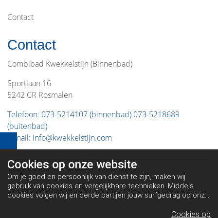
Contact
Contact
Combibad Kwekkelstijn (Binnenbad)
Sportlaan 16
5242 CR Rosmalen
Telefoon: 073-5214107 (binnenbad) 073-5218689
(buitenbad)
E-mail: info@kwekkelstijn.com
Cookies op
onze website
Om je goed en persoonlijk van dienst te zijn, maken wij
gebruik van cookies en vergelijkbare technieken. Middels
cookies volgen wij en derde partijen jouw surfgedrag op onze
website. Hiermee tonen wij gepersonaliseerde advertenties
en dit maakt het voor jou mogelijk om informatie te delen via
Cookies op